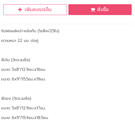
เพิ่มลงรถเข็น
สั่งซื้อ
ซิปฟอยล์หน้า-หลังทึบ (1แพ็ค/25ใบ)
ความหนา 22 มม. ต่อคู่
สีเงิน (วัดรวมซีล)
ขนาด 5x8"/12.9ซม.x16ซม.
ขนาด 6x9"/15.5ซม.x19ซม.
สีทอง (วัดรวมซีล)
ขนาด 5x8"/12.9ซม.x17ซม.
ขนาด 6x9"/15.4ซม.x18.5ซม.