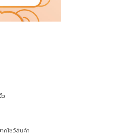
้ว
ากโชว์สินค้า