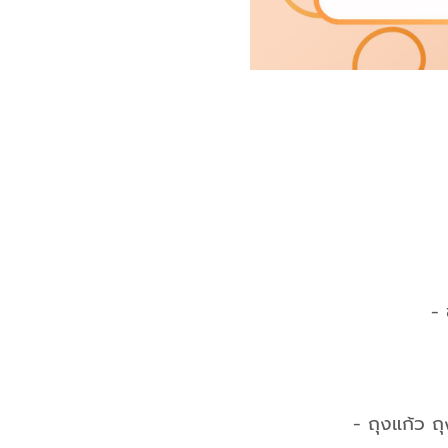
-
- ถุงแก้ว ถ