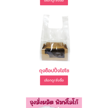
เลือกดู/สั่งซื้อ
ถุงช็อปปิ้งไฮโซ
เลือกดู/สั่งซื้อ