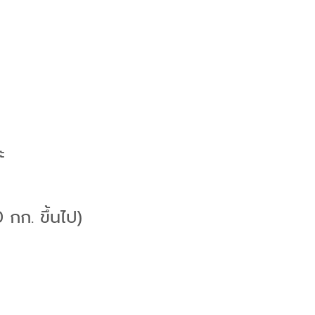
ะ
กก. ขึ้นไป)