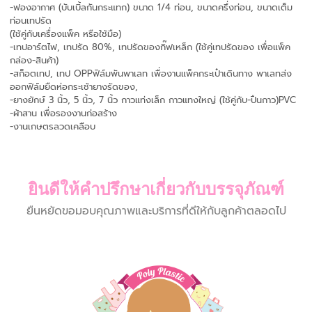
-ฟองอากาศ (บับเบิ้ลกันกระแทก) ขนาด 1/4 ท่อน, ขนาดครึ่งท่อน, ขนาดเต็ม
ท่อนเทปรัด
(ใช้คู่กับเครื่องแพ็ค หรือใช้มือ)
-เทปอาร์ตไฟ, เทปรัด 80%, เทปรัดของกิ๊ฟเหล็ก (ใช้คู่เทปรัดของ เพื่อแพ็ค
กล่อง-สินค้า)
-สก็อตเทป, เทป OPPฟิล์มพันพาเลท เพื่องานแพ็คกระเป๋าเดินทาง พาเลทส่ง
ออกฟิล์มยืดห่อกระเช้ายางรัดของ,
-ยางยักษ์ 3 นิ้ว, 5 นิ้ว, 7 นิ้ว กาวแท่งเล็ก กาวแทงใหญ่ (ใช้คู่กับ-ปืนกาว)PVC
-ผ้าสาน เพื่อรองงานก่อสร้าง
-งานเกษตรลวดเคลือบ
ยินดีให้คำปรึกษาเกี่ยวกับบรรจุภัณฑ์
ยืนหยัดขอมอบคุณภาพและบริการที่ดีให้กับลูกค้าตลอดไป