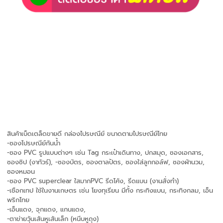
สินค้าเบ็ดเตล็ดขายดี กล่องไปรษณีย์ ขนาดตามไปรษณีย์ไทย
-ซองไปรษณีย์กันน้ำ
-ซอง PVC รูปแบบต่างๆ เช่น Tag กระเป๋าเดินทาง, ปกสมุด, ซองเอกสาร,
ซองซิป (งาทัวร์), -ซองบัตร, ซองตาลปัตร, ซองใส่ลูกกอล์ฟ, ซองผ้านวม,
ซองหมอน
-ซอง PVC superclear ใสมากPVC รีดโค้ง, รีดแบน (งานสั่งทำ)
-เชือกเทป ใช้ในงานเกษตร เช่น โยงทุเรียน มีทั้ง กระทิงแบน, กระทิงกลม, เอ็น
พริกไทย
-เอ็นแดง, จุกแดง, แกนแดง,
-ตาข่ายวุ้นเส้นหูเส้นเล็ก (หนีบหูถุง)