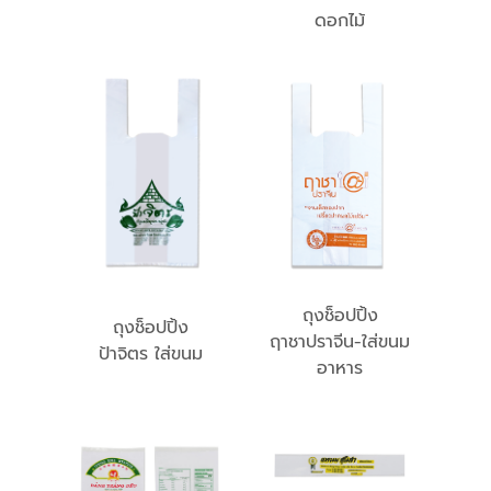
ดอกไม้
ถุงช็อปปิ้ง
ถุงช็อปปิ้ง
ฤาชาปราจีน-ใส่ขนม
ป้าจิตร ใส่ขนม
อาหาร