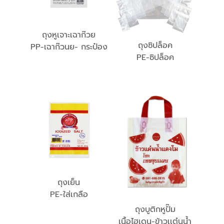
ถุงหูเจาะเฉาก๊วย
ถุงซิปล็อค
PP-เฉาก๊วนย- กระป๋อง
PE-ซิปล็อค
ถุงเย็น
PE-ใส่เกลือ
ถุงบูติกหูปั๊ม
เนื้อไฮเดน-ข้าวเเต๋นน้ำ