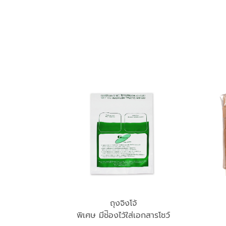
ถุงจิงโจ้
พิเศษ มีช่ิองไว้ใส่เอกสารโชว์