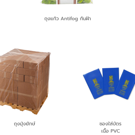
ถุงแก้ว Antifog กันฝ้า
ถุงมุ้งยักษ์
ซองใส่บัตร
เนื้อ PVC