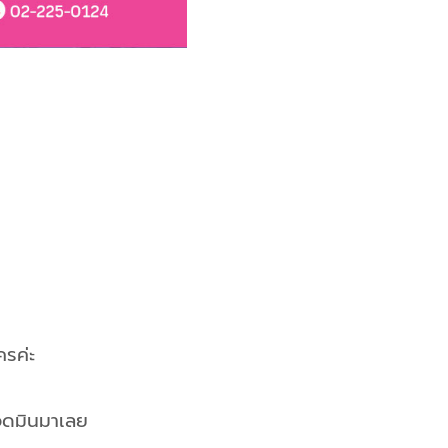
ย
ครค่ะ
แอดมินมาเลย